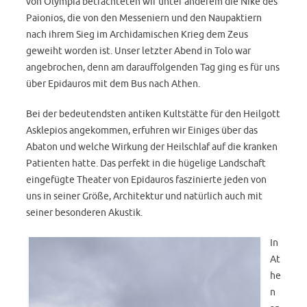
von Olympia betrachteten wir unter anderem die Nike des
Paionios, die von den Messeniern und den Naupaktiern
nach ihrem Sieg im Archidamischen Krieg dem Zeus
geweiht worden ist. Unser letzter Abend in Tolo war
angebrochen, denn am darauffolgenden Tag ging es für uns
über Epidauros mit dem Bus nach Athen.
Bei der bedeutendsten antiken Kultstätte für den Heilgott
Asklepios angekommen, erfuhren wir Einiges über das
Abaton und welche Wirkung der Heilschlaf auf die kranken
Patienten hatte. Das perfekt in die hügelige Landschaft
eingefügte Theater von Epidauros faszinierte jeden von
uns in seiner Größe, Architektur und natürlich auch mit
seiner besonderen Akustik.
In
At
he
n