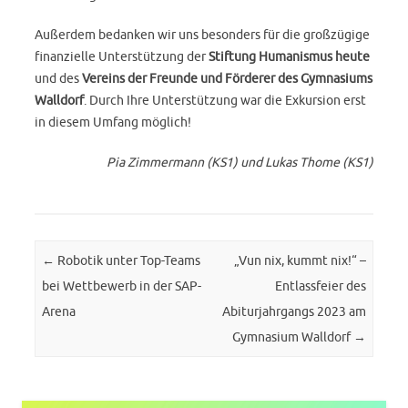
Außerdem bedanken wir uns besonders für die großzügige
finanzielle Unterstützung der
Stiftung
Humanismus
heute
und des
Vereins
der
Freunde
und
Förderer
des
Gymnasiums
Walldorf
. Durch Ihre Unterstützung war die Exkursion erst
in diesem Umfang möglich!
Pia Zimmermann (KS1) und Lukas Thome (KS1)
Post navigation
←
Robotik unter Top-Teams
„Vun nix, kummt nix!“ –
bei Wettbewerb in der SAP-
Entlassfeier des
Arena
Abiturjahrgangs 2023 am
Gymnasium Walldorf
→