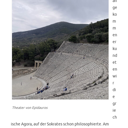
an
ge
ko
m
m
en
er
ku
nd
et
en
wi
r
di
e
gr
Theater von Epidauros
ie
ch
ische Agora, auf der Sokrates schon philosophierte. Am