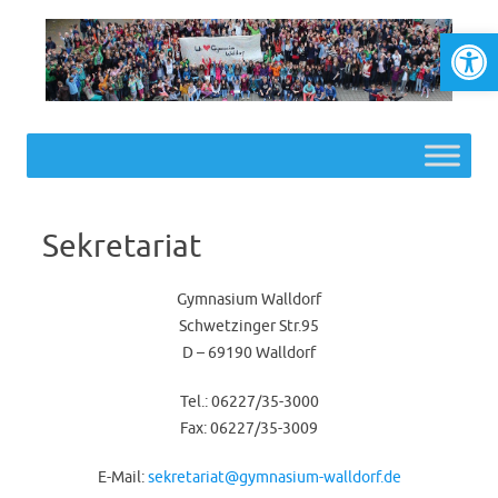
Werkzeugl
Skip to content
Sekretariat
Gymnasium Walldorf
Schwetzinger Str.95
D – 69190 Walldorf
Tel.: 06227/35-3000
Fax: 06227/35-3009
E-Mail:
sekretariat@gymnasium-walldorf.de