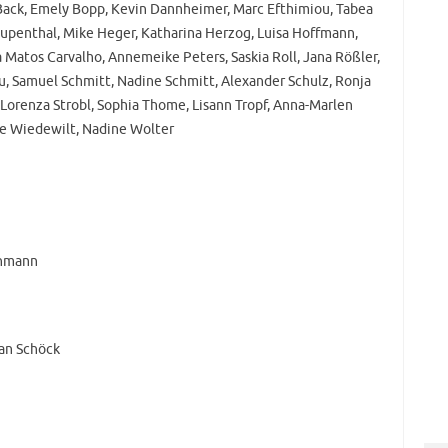
Back, Emely Bopp, Kevin Dannheimer, Marc Efthimiou, Tabea
upenthal, Mike Heger, Katharina Herzog, Luisa Hoffmann,
 Matos Carvalho, Annemeike Peters, Saskia Roll, Jana Rößler,
au, Samuel Schmitt, Nadine Schmitt, Alexander Schulz, Ronja
 Lorenza Strobl, Sophia Thome, Lisann Tropf, Anna-Marlen
le Wiedewilt, Nadine Wolter
inmann
han Schöck