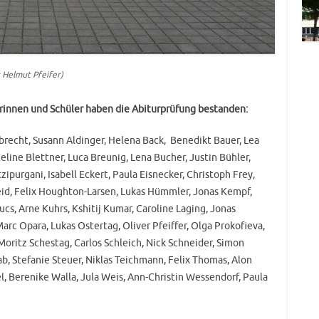
 Helmut Pfeifer)
innen und Schüler haben die Abiturprüfung bestanden:
recht, Susann Aldinger, Helena Back, Benedikt Bauer, Lea
line Blettner, Luca Breunig, Lena Bucher, Justin Bühler,
ipurgani, Isabell Eckert, Paula Eisnecker, Christoph Frey,
eid, Felix Houghton-Larsen, Lukas Hümmler, Jonas Kempf,
cs, Arne Kuhrs, Kshitij Kumar, Caroline Laging, Jonas
arc Opara, Lukas Ostertag, Oliver Pfeiffer, Olga Prokofieva,
, Moritz Schestag, Carlos Schleich, Nick Schneider, Simon
ab, Stefanie Steuer, Niklas Teichmann, Felix Thomas, Alon
el, Berenike Walla, Jula Weis, Ann-Christin Wessendorf, Paula