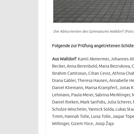
Die Abiturienten des Gymnasiums Walldorf (Foto:
Folgende zur Prüfung angetretenen Schüler
Aus Walldorf:
Kamil Akmermer, Johannes Alb
Becker, Anna Berenbold, Maria Bezrukova, Ce
Ibrahim Camtosun, Cihan Ceviz, Athina Chatz
Diana Gabler, Theresa Hausen, Annabelle H
Daniel Kliemann, Marisa Krampfert, Jonas Ku
Lehmann, Paula Meier, Sabrina Merklinger, M
Daniel Rieken, Mark Sarifidis, Julia Scherer
Schulze-Wischeler, Yannick Solda, Lukas Sta
Timm, Hannah Tolle, Luisa Tolle, Jaspar Töp
Willinger, Gizem Yüce, Josip Žaja