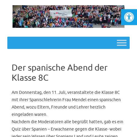
Werkzeugl
Skip to content
Der spanische Abend der
Klasse 8C
Am Donnerstag, den 11. Juli, veranstaltete die Klasse 8C
mit ihrer Spanischlehrerin Frau Mendel einen spanischen
Abend, wozu Eltern, Freunde und Lehrer herzlich
eingeladen waren.
Nachdem die Moderatoren alle begrüßt hatten, gab es ein
Quiz über Spanien – Erwachsene gegen die Klasse- wobei
jeder sein Wissen über Spaniens Land und Leute zeigen