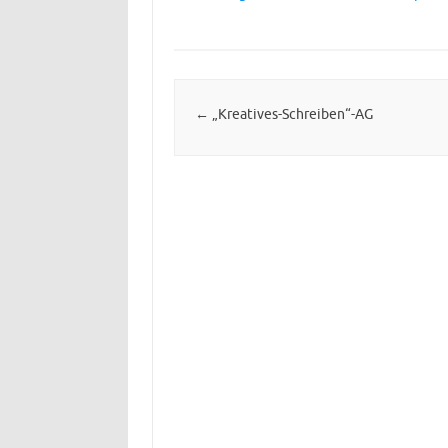
Post navigation
←
„Kreatives-Schreiben“-AG