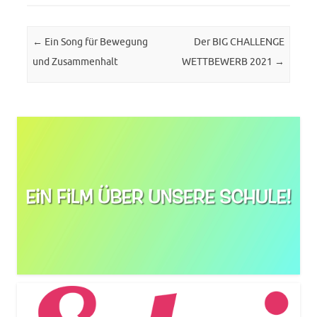
Post navigation
←
Ein Song für Bewegung
Der BIG CHALLENGE
und Zusammenhalt
WETTBEWERB 2021
→