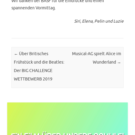
Wir danken der BASF für die Eindrücke und einen
spannenden Vormittag.
Siri, Elena, Pelin und Luzie
Post navigation
←
Über Britisches
Musical-AG spielt Alice im
Frühstück und die Beatles:
Wunderland
→
Der BIG CHALLENGE
WETTBEWERB 2019