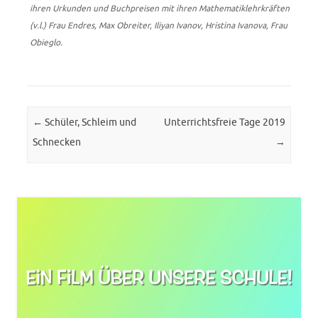
ihren Urkunden und Buchpreisen mit ihren Mathematiklehrkräften
(v.l.) Frau Endres, Max Obreiter, Iliyan Ivanov, Hristina Ivanova, Frau
Obieglo.
Post navigation
←
Schüler, Schleim und
Unterrichtsfreie Tage 2019
Schnecken
→