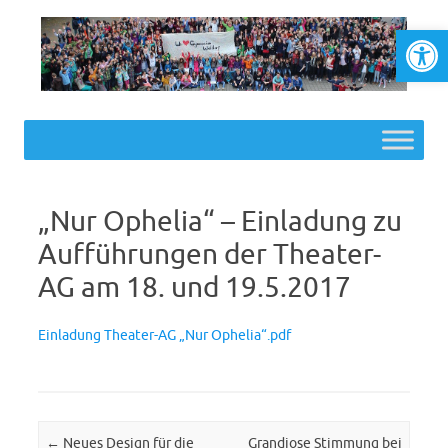
Werkzeugl
Skip to content
„Nur Ophelia“ – Einladung zu
Aufführungen der Theater-
AG am 18. und 19.5.2017
Einladung Theater-AG „Nur Ophelia“.pdf
Post navigation
←
Neues Design für die
Grandiose Stimmung bei