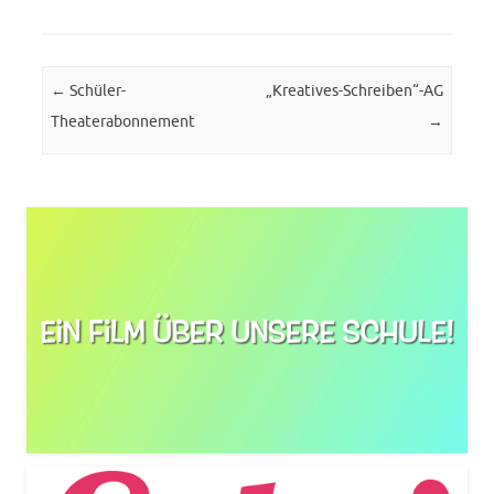
Post navigation
←
Schüler-
„Kreatives-Schreiben“-AG
Theaterabonnement
→