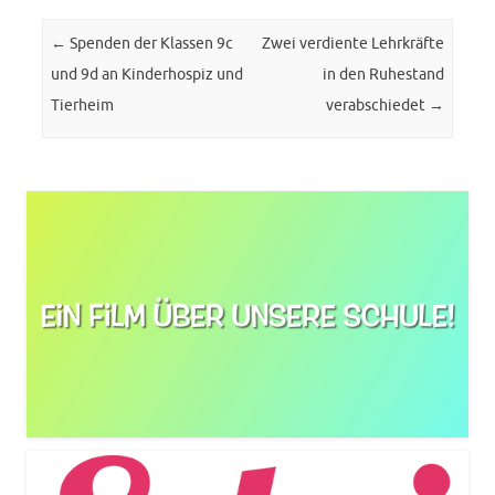
Post navigation
←
Spenden der Klassen 9c
Zwei verdiente Lehrkräfte
und 9d an Kinderhospiz und
in den Ruhestand
Tierheim
verabschiedet
→