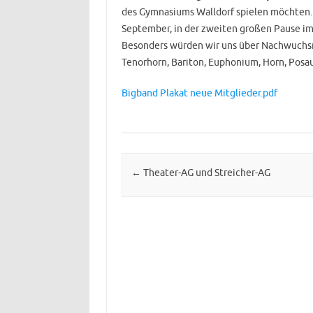
des Gymnasiums Walldorf spielen möchten.
September, in der zweiten großen Pause im 
Besonders würden wir uns über Nachwuchsmu
Tenorhorn, Bariton, Euphonium, Horn, Posau
Bigband Plakat neue Mitglieder.pdf
Post navigation
←
Theater-AG und Streicher-AG