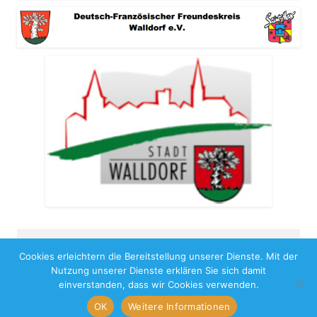
Cookies erleichtern die Bereitstellung unserer Dienste. Mit der
Copyright 2026
Nutzung unserer Dienste erklären Sie sich damit
Impressum
Benutzungshinweise
Datenschutz
einverstanden, dass wir Cookies verwenden.
OK
Weitere Informationen
Iconic One
Theme | Powered by
Wordpress