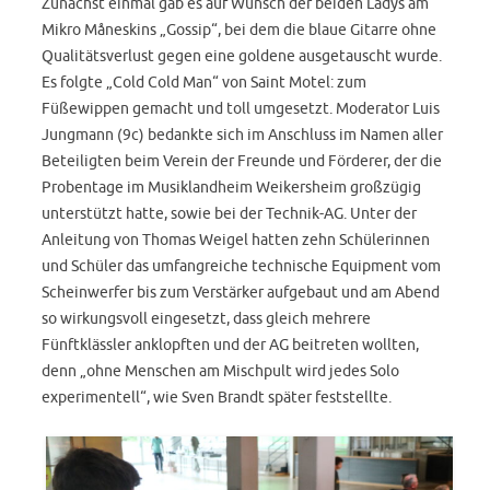
Zunächst einmal gab es auf Wunsch der beiden Ladys am
Mikro Måneskins „Gossip“, bei dem die blaue Gitarre ohne
Qualitätsverlust gegen eine goldene ausgetauscht wurde.
Es folgte „Cold Cold Man“ von Saint Motel: zum
Füßewippen gemacht und toll umgesetzt. Moderator Luis
Jungmann (9c) bedankte sich im Anschluss im Namen aller
Beteiligten beim Verein der Freunde und Förderer, der die
Probentage im Musiklandheim Weikersheim großzügig
unterstützt hatte, sowie bei der Technik-AG. Unter der
Anleitung von Thomas Weigel hatten zehn Schülerinnen
und Schüler das umfangreiche technische Equipment vom
Scheinwerfer bis zum Verstärker aufgebaut und am Abend
so wirkungsvoll eingesetzt, dass gleich mehrere
Fünftklässler anklopften und der AG beitreten wollten,
denn „ohne Menschen am Mischpult wird jedes Solo
experimentell“, wie Sven Brandt später feststellte.