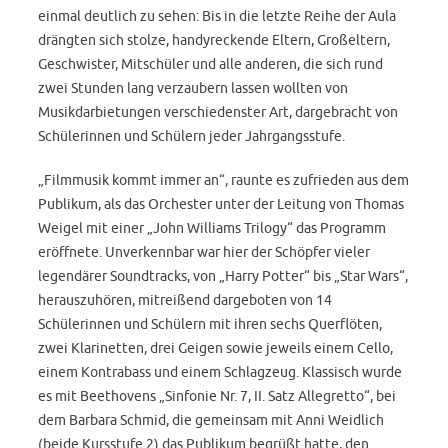
einmal deutlich zu sehen: Bis in die letzte Reihe der Aula
drängten sich stolze, handyreckende Eltern, Großeltern,
Geschwister, Mitschüler und alle anderen, die sich rund
zwei Stunden lang verzaubern lassen wollten von
Musikdarbietungen verschiedenster Art, dargebracht von
Schülerinnen und Schülern jeder Jahrgangsstufe.
„Filmmusik kommt immer an“, raunte es zufrieden aus dem
Publikum, als das Orchester unter der Leitung von Thomas
Weigel mit einer „John Williams Trilogy“ das Programm
eröffnete. Unverkennbar war hier der Schöpfer vieler
legendärer Soundtracks, von „Harry Potter“ bis „Star Wars“,
herauszuhören, mitreißend dargeboten von 14
Schülerinnen und Schülern mit ihren sechs Querflöten,
zwei Klarinetten, drei Geigen sowie jeweils einem Cello,
einem Kontrabass und einem Schlagzeug. Klassisch wurde
es mit Beethovens „Sinfonie Nr. 7, II. Satz Allegretto“, bei
dem Barbara Schmid, die gemeinsam mit Anni Weidlich
(beide Kursstufe 2) das Publikum begrüßt hatte, den