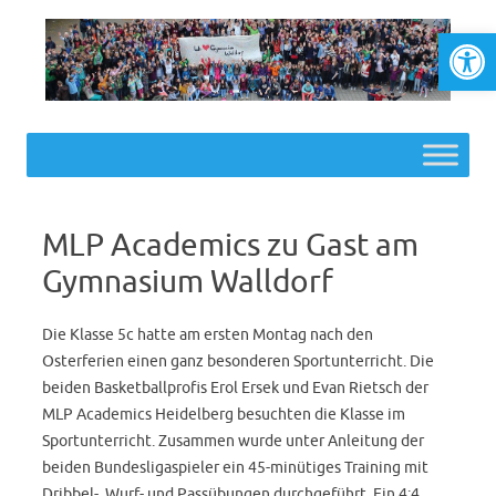
Werkzeugl
Skip to content
MLP Academics zu Gast am
Gymnasium Walldorf
Die Klasse 5c hatte am ersten Montag nach den
Osterferien einen ganz besonderen Sportunterricht. Die
beiden Basketballprofis Erol Ersek und Evan Rietsch der
MLP Academics Heidelberg besuchten die Klasse im
Sportunterricht. Zusammen wurde unter Anleitung der
beiden Bundesligaspieler ein 45-minütiges Training mit
Dribbel-, Wurf- und Passübungen durchgeführt. Ein 4:4