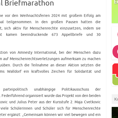
l Briefmarathon
he vor den Weihnachtsferien 2024 mit großem Erfolg am
onal teilgenommen. In den großen Pausen hatten die
t, sich aktiv für Menschenrechte einzusetzen, indem sie
samt kamen beeindruckende 673 Appellbriefe und 30
ktion von Amnesty International, bei der Menschen dazu
 um auf Menschenrechtsverletzungen aufmerksam zu machen
uüben. Durch die Teilnahme an dieser Aktion setzten die
s Walldorf ein kraftvolles Zeichen für Solidarität und
rteipolitisch unabhängige Politikausschuss der
 Federführend organisiert wurde das Projekt von den beiden
K
kovic und Julius Peter aus der Kursstufe 2. Maja Cvetkovic
e viele Schülerinnen und Schüler sich für Menschenrechte
Peter ergänzt: „Gemeinsam können wir viel bewegen und ein