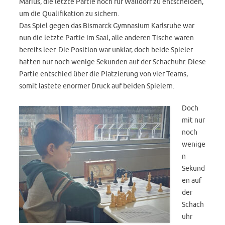
Marius, die letzte Partie noch für Walldorf zu entscheiden,
um die Qualifikation zu sichern.
Das Spiel gegen das Bismarck Gymnasium Karlsruhe war
nun die letzte Partie im Saal, alle anderen Tische waren
bereits leer. Die Position war unklar, doch beide Spieler
hatten nur noch wenige Sekunden auf der Schachuhr. Diese
Partie entschied über die Platzierung von vier Teams,
somit lastete enormer Druck auf beiden Spielern.
Doch
mit nur
noch
wenige
n
Sekund
en auf
der
Schach
uhr