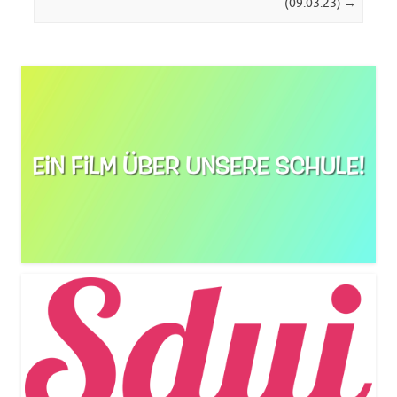
(09.03.23)
→