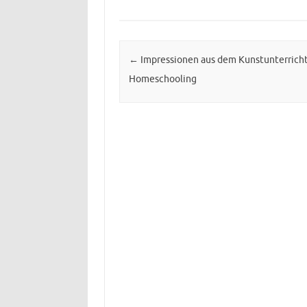
Post navigation
←
Impressionen aus dem Kunstunterrich
Homeschooling