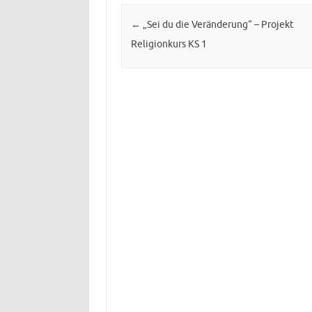
Post navigation
←
„Sei du die Veränderung“ – Projekt
Religionkurs KS 1