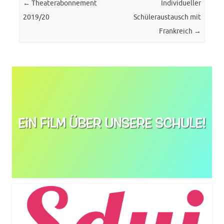
Post navigation
←
Theaterabonnement
Individueller
2019/20
Schüleraustausch mit
Frankreich
→