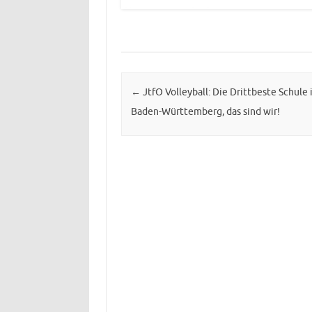
Post navigation
←
JtfO Volleyball: Die Drittbeste Schule 
Baden-Württemberg, das sind wir!