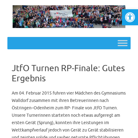
Werkzeugl
Skip to content
JtfO Turnen RP-Finale: Gutes
Ergebnis
Am 04. Februar 2015 fuhren vier Mädchen des Gymnasiums
Walldorf zusammen mit ihren Betreuerinnen nach
Östringen–Odenheim zum RP- Finale von JtfO Turnen.
Unsere Turnerinnen starteten noch etwas aufgeregt am
ersten Gerät (Sprung), konnten ihre Leistungen im
Wettkampfverlauf jedoch von Gerät zu Gerät stabilisieren
und zeigten solide und sauber geturnte Pflichtübungen